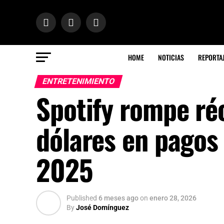
HOME
NOTICIAS
REPORTA
ENTRETENIMIENTO
Spotify rompe réc
dólares en pagos 
2025
Published
6 meses ago
on
enero 28, 2026
By
José Domínguez