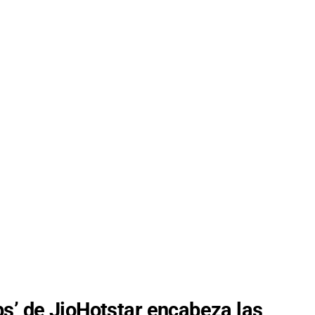
s’ de JioHotstar encabeza las