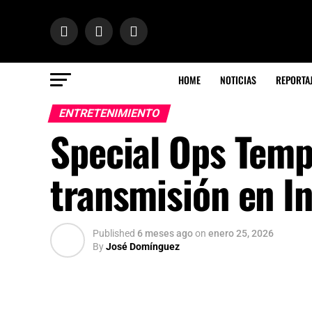
HOME
NOTICIAS
REPORTA
ENTRETENIMIENTO
Special Ops Tempo
transmisión en I
Published
6 meses ago
on
enero 25, 2026
By
José Domínguez