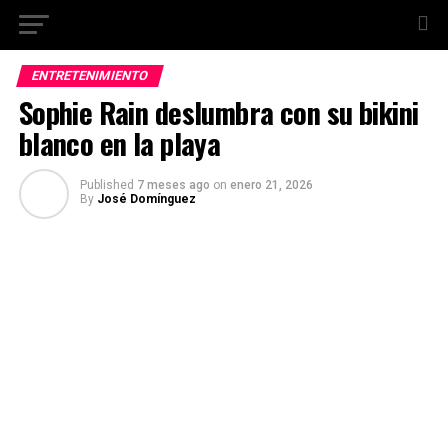
ENTRETENIMIENTO
Sophie Rain deslumbra con su bikini
blanco en la playa
Published
7 meses ago
on
enero 21, 2026
By
José Domínguez