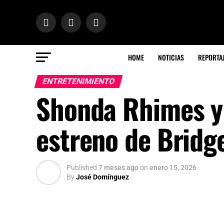
HOME
NOTICIAS
REPORTA
ENTRETENIMIENTO
Shonda Rhimes y s
estreno de Bridge
Published
7 meses ago
on
enero 15, 2026
By
José Domínguez