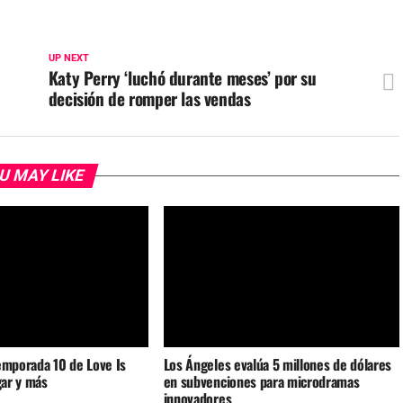
UP NEXT
Katy Perry ‘luchó durante meses’ por su
decisión de romper las vendas
U MAY LIKE
emporada 10 de Love Is
Los Ángeles evalúa 5 millones de dólares
gar y más
en subvenciones para microdramas
innovadores