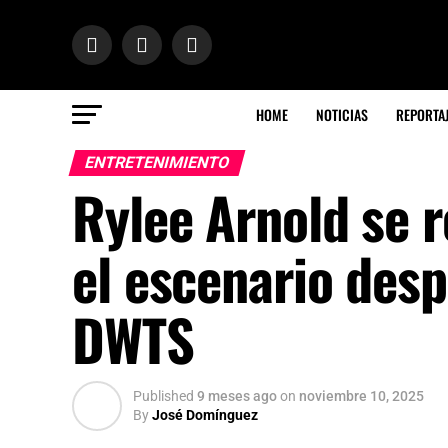
HOME
NOTICIAS
REPORTA
ENTRETENIMIENTO
Rylee Arnold se 
el escenario desp
DWTS
Published
9 meses ago
on
noviembre 10, 2025
By
José Domínguez