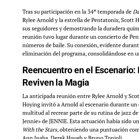
Tras su participación en la 34ª temporada de
Da
Rylee Arnold y la estrella de Pentatonix, Scott 
sus seguidores y demostrando la duradera químic
reunión tuvo lugar durante un concierto de Pen
números de baile. Su conexión, evidente durant
eliminación del programa, consolidándose en u
Reencuentro en el Escenario: 
Reviven la Magia
La anticipada reunión entre Rylee Arnold y Sco
Hoying invitó a Arnold al escenario durante un 
multitud al recrear parte de su rutina de jazz d
Jennie» de JENNIE. Esta actuación había sido u
With the Stars
, obteniendo una puntuación comb
Ann Inaba, Derek Hough y Bruno Tonioli.