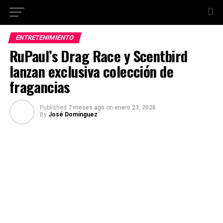
ENTRETENIMIENTO
RuPaul’s Drag Race y Scentbird
lanzan exclusiva colección de
fragancias
Published
7 meses ago
on
enero 23, 2026
By
José Domínguez