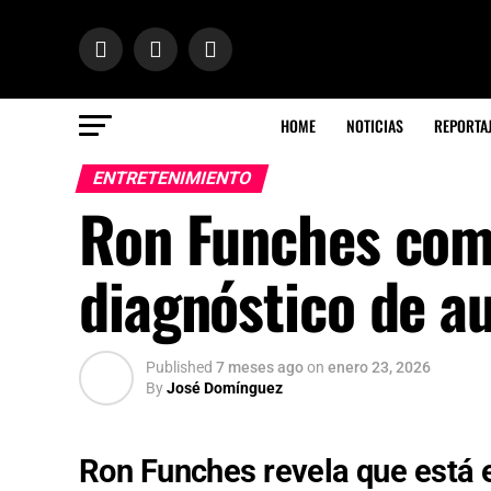
HOME
NOTICIAS
REPORTA
ENTRETENIMIENTO
Ron Funches com
diagnóstico de a
Published
7 meses ago
on
enero 23, 2026
By
José Domínguez
Ron Funches revela que está e