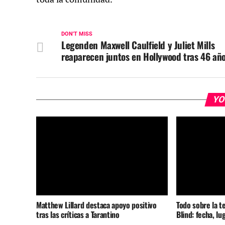
DON'T MISS
Legenden Maxwell Caulfield y Juliet Mills
reaparecen juntos en Hollywood tras 46 añ
YO
Matthew Lillard destaca apoyo positivo
Todo sobre la t
tras las críticas a Tarantino
Blind: fecha, lu