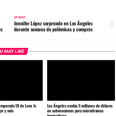
UP NEXT
Jennifer López sorprende en Los Ángeles
os
durante semana de polémicas y compras
U MAY LIKE
emporada 10 de Love Is
Los Ángeles evalúa 5 millones de dólares
gar y más
en subvenciones para microdramas
innovadores