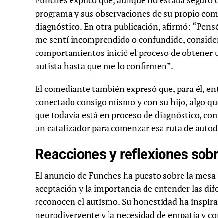
Funches explicó que, aunque no estaba seguro de
programa y sus observaciones de su propio comp
diagnóstico. En otra publicación, afirmó: “Pensé
me sentí incomprendido o confundido, consider
comportamientos inició el proceso de obtener
autista hasta que me lo confirmen”.
El comediante también expresó que, para él, en
conectado consigo mismo y con su hijo, algo que
que todavía está en proceso de diagnóstico, co
un catalizador para comenzar esa ruta de auto
Reacciones y reflexiones sob
El anuncio de Funches ha puesto sobre la mesa 
aceptación y la importancia de entender las di
reconocen el autismo. Su honestidad ha inspira
neurodivergente y la necesidad de empatía y c