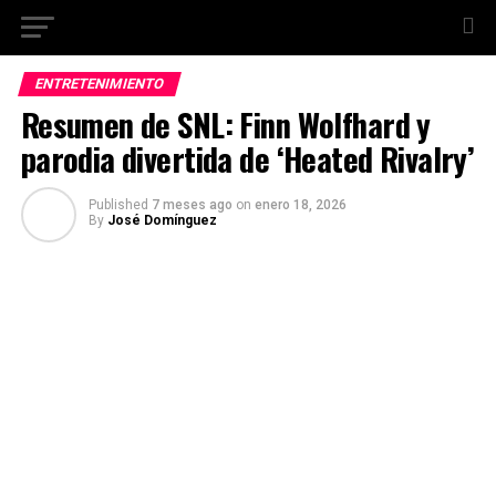
ENTRETENIMIENTO
Resumen de SNL: Finn Wolfhard y
parodia divertida de ‘Heated Rivalry’
Published
7 meses ago
on
enero 18, 2026
By
José Domínguez