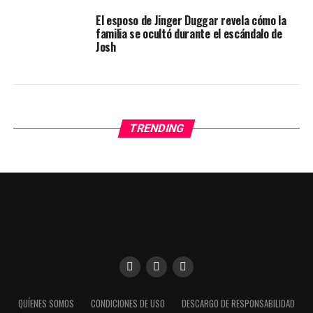
El esposo de Jinger Duggar revela cómo la
familia se ocultó durante el escándalo de
Josh
TRENDING
Utilizamos cookies para darte una mejor experiencia en
QUÍENES SOMOS
CONDICIONES DE USO
DESCARGO DE RESPONSABILIDAD