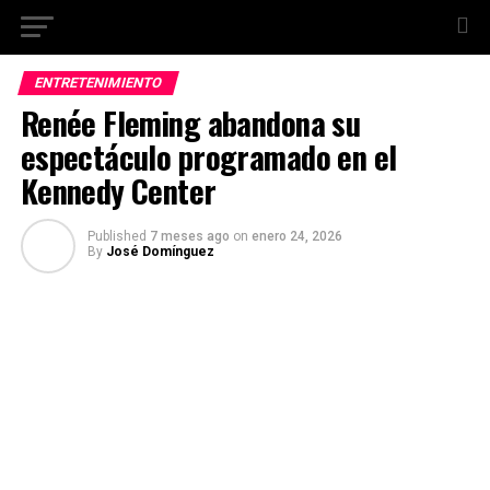
ENTRETENIMIENTO
Renée Fleming abandona su
espectáculo programado en el
Kennedy Center
Published
7 meses ago
on
enero 24, 2026
By
José Domínguez