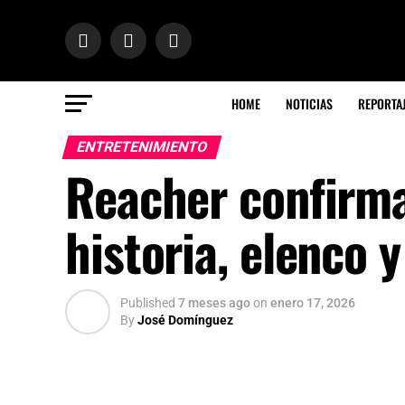
HOME
NOTICIAS
REPORTA
ENTRETENIMIENTO
Reacher confirm
historia, elenco 
Published
7 meses ago
on
enero 17, 2026
By
José Domínguez