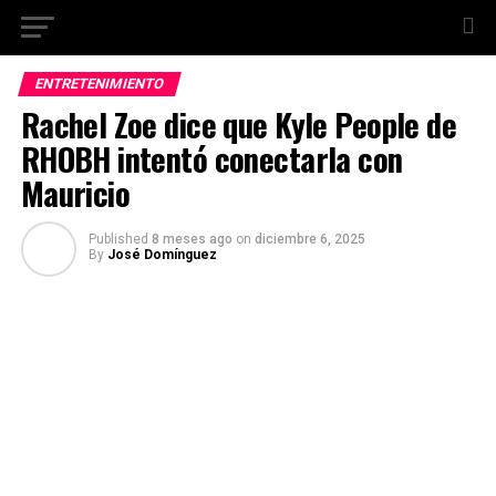
ENTRETENIMIENTO
Rachel Zoe dice que Kyle People de
RHOBH intentó conectarla con
Mauricio
Published
8 meses ago
on
diciembre 6, 2025
By
José Domínguez