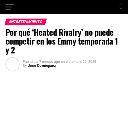
ENTRETENIMIENTO
Por qué ‘Heated Rivalry’ no puede
competir en los Emmy temporada 1
y 2
Published
7 meses ago
on
diciembre 29, 2025
By
José Domínguez