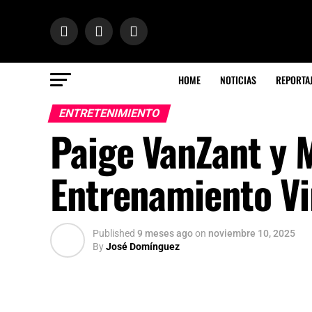
HOME
NOTICIAS
REPORTA
ENTRETENIMIENTO
Paige VanZant y 
Entrenamiento Vi
Published
9 meses ago
on
noviembre 10, 2025
By
José Domínguez