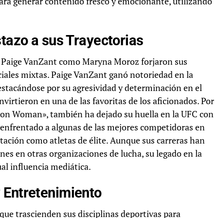
ara generar contenido fresco y emocionante, utilizando
stazo a sus Trayectorias
nto Paige VanZant como Maryna Moroz forjaron sus
iales mixtas. Paige VanZant ganó notoriedad en la
estacándose por su agresividad y determinación en el
virtieron en una de las favoritas de los aficionados. Por
ron Woman», también ha dejado su huella en la UFC con
 enfrentado a algunas de las mejores competidoras en
utación como atletas de élite. Aunque sus carreras han
es en otras organizaciones de lucha, su legado en la
al influencia mediática.
 Entretenimiento
ue trascienden sus disciplinas deportivas para