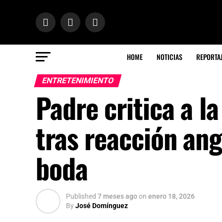
HOME
NOTICIAS
REPORTA
ENTRETENIMIENTO
Padre critica a l
tras reacción an
boda
Published
7 meses ago
on
enero 18, 2026
By
José Domínguez