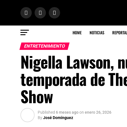
HOME
NOTICIAS
REPORTA
ENTRETENIMIENTO
Nigella Lawson, n
temporada de The
Show
Published
6 meses ago
on
enero 26, 2026
By
José Domínguez