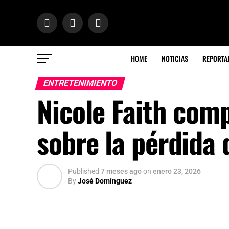
HOME
NOTICIAS
REPORTA
ENTRETENIMIENTO
Nicole Faith comp
sobre la pérdida
Published
7 meses ago
on
enero 23, 2026
By
José Domínguez