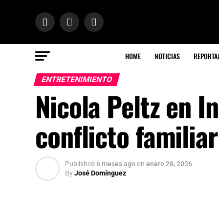
HOME
NOTICIAS
REPORTA
ENTRETENIMIENTO
Nicola Peltz en I
conflicto famili
Published
6 meses ago
on
enero 28, 2026
By
José Domínguez