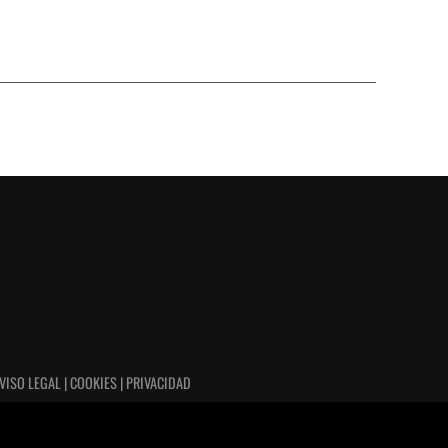
VISO LEGAL | COOKIES | PRIVACIDAD
izando o
Cerrar el ban
Accept
Reject