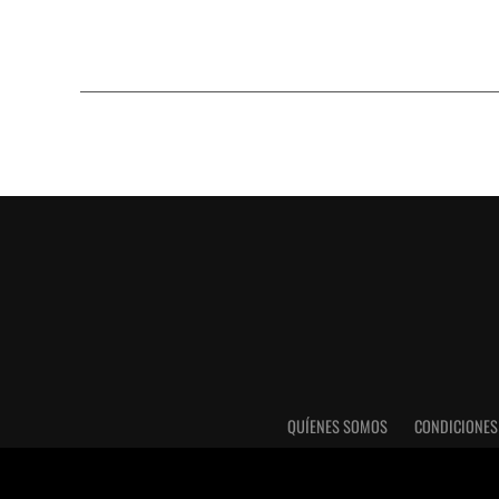
QUÍENES SOMOS
CONDICIONES
Utilizamos cookies para darte una mejor experiencia e
desactivarlas en los
AJUSTES.
.