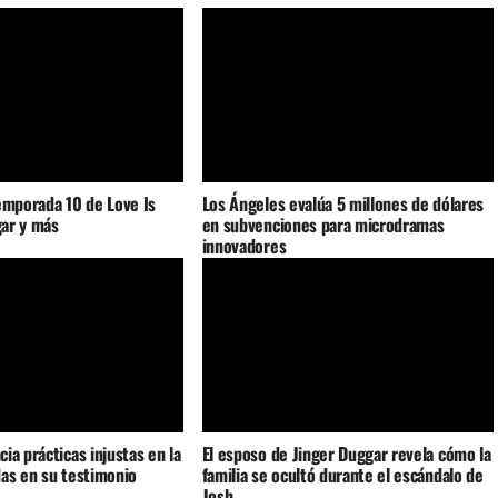
emporada 10 de Love Is
Los Ángeles evalúa 5 millones de dólares
gar y más
en subvenciones para microdramas
innovadores
ia prácticas injustas en la
El esposo de Jinger Duggar revela cómo la
as en su testimonio
familia se ocultó durante el escándalo de
Josh