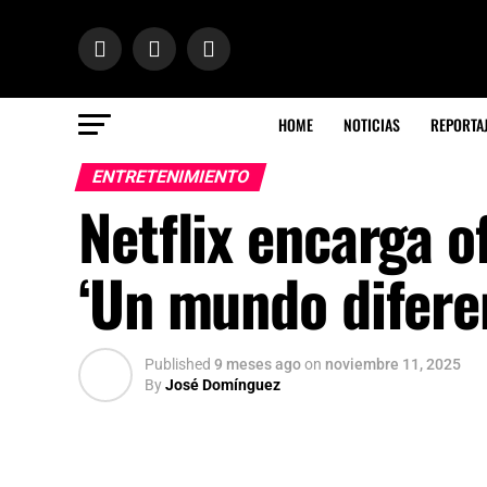
HOME
NOTICIAS
REPORTA
ENTRETENIMIENTO
Netflix encarga o
‘Un mundo difere
Published
9 meses ago
on
noviembre 11, 2025
By
José Domínguez