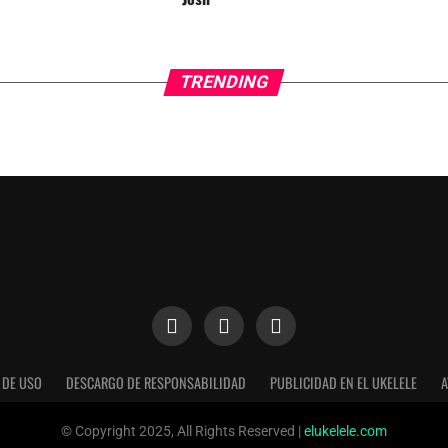
TRENDING
 DE USO
DESCARGO DE RESPONSABILIDAD
PUBLICIDAD EN EL UKELELE
A
n nuestra web. Puedes informarte sobre qué cookies estamos util
© Copyright 2025, All Rights Reserved |
elukelele.com