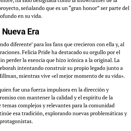
enombre, ha sido designada como la showrunner de la
proyecto, señalando que es un “gran honor” ser parte del
ofundo en su vida.
 Nueva Era
do diferente’ para los fans que crecieron con ella y, al
aciones. Felicia Pride ha destacado su orgullo por el
n perder la esencia que hizo icónica a la original. La
 Deborah intentando construir su propio legado junto a
Hillman, mientras vive «el mejor momento de su vida».
quien fue una fuerza impulsora en la dirección y
romiso con mantener la calidad y el espíritu de la
dar temas complejos y relevantes para la comunidad
ntinúe esa tradición, explorando nuevas problemáticas y
 protagonistas.