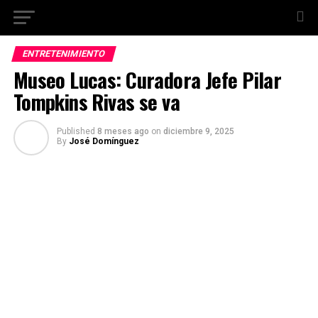
ENTRETENIMIENTO
Museo Lucas: Curadora Jefe Pilar
Tompkins Rivas se va
Published
8 meses ago
on
diciembre 9, 2025
By
José Domínguez