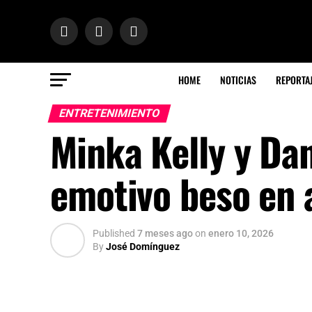
HOME
NOTICIAS
REPORTA
ENTRETENIMIENTO
Minka Kelly y Da
emotivo beso en 
Published
7 meses ago
on
enero 10, 2026
By
José Domínguez