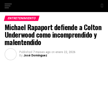
ENTRETENIMIENTO
Michael Rapaport defiende a Colton
Underwood como incomprendido y
malentendido
Published
7 meses ago
on
enero 22, 2026
By
José Domínguez