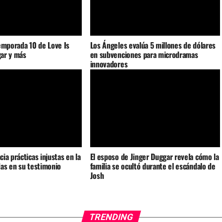
emporada 10 de Love Is
Los Ángeles evalúa 5 millones de dólares
gar y más
en subvenciones para microdramas
innovadores
ia prácticas injustas en la
El esposo de Jinger Duggar revela cómo la
as en su testimonio
familia se ocultó durante el escándalo de
Josh
TRENDING