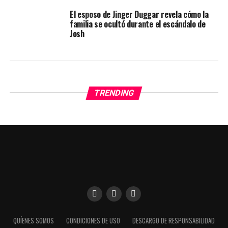
El esposo de Jinger Duggar revela cómo la
familia se ocultó durante el escándalo de
Josh
TRENDING
Utilizamos cookies para darte una mejor experiencia en
QUÍENES SOMOS
CONDICIONES DE USO
DESCARGO DE RESPONSABILIDAD
nuestra web. Puedes informarte sobre qué cookies estamos