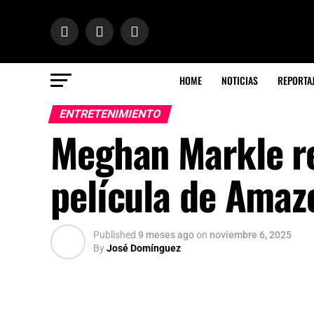
HOME
NOTICIAS
REPORTA
ENTRETENIMIENTO
Meghan Markle re
película de Amaz
Published
9 meses ago
on
noviembre 6, 2025
By
José Domínguez