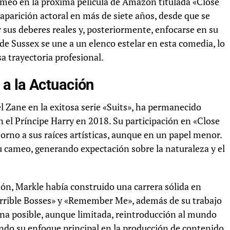
meo en la próxima película de Amazon titulada «Close
 aparición actoral en más de siete años, desde que se
r sus deberes reales y, posteriormente, enfocarse en su
e Sussex se une a un elenco estelar en esta comedia, lo
a trayectoria profesional.
a la Actuación
 Zane en la exitosa serie «Suits», ha permanecido
 el Príncipe Harry en 2018. Su participación en «Close
rno a sus raíces artísticas, aunque en un papel menor.
u cameo, generando expectación sobre la naturaleza y el
ión, Markle había construido una carrera sólida en
rrible Bosses» y «Remember Me», además de su trabajo
na posible, aunque limitada, reintroducción al mundo
ndo su enfoque principal en la producción de contenido