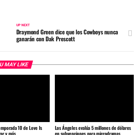
UP NEXT
Draymond Green dice que los Cowboys nunca
ganarán con Dak Prescott
U MAY LIKE
emporada 10 de Love Is
Los Ángeles evalúa 5 millones de dólares
gar y más
en subvenciones para microdramas