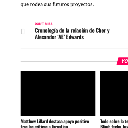
que rodea sus futuros proyectos.
DON'T MISS
Cronología de la relación de Cher y
Alexander ‘AE’ Edwards
YO
Matthew Lillard destaca apoyo positivo
Todo sobre la t
tras las críticas a Tarantino
Blind: fecha, lu