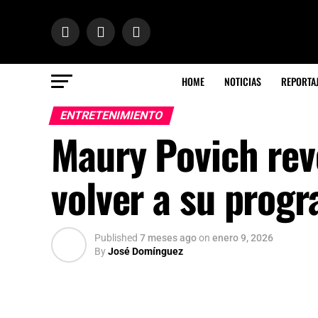
HOME
NOTICIAS
REPORTA
ENTRETENIMIENTO
Maury Povich rev
volver a su progr
Published
7 meses ago
on
enero 9, 2026
By
José Domínguez