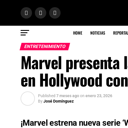
HOME
NOTICIAS
REPORTA
ENTRETENIMIENTO
Marvel presenta 
en Hollywood con
Published
7 meses ago
on
enero 23, 2026
By
José Domínguez
¡Marvel estrena nueva serie 