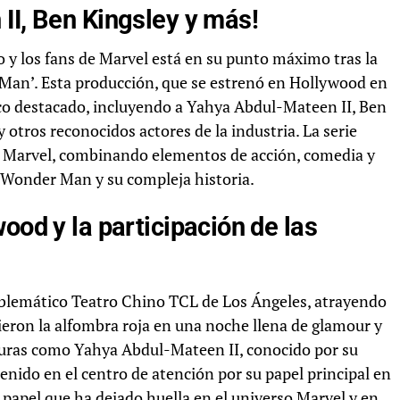
II, Ben Kingsley y más!
 y los fans de Marvel está en su punto máximo tras la
 Man’. Esta producción, que se estrenó en Hollywood en
nco destacado, incluyendo a Yahya Abdul-Mateen II, Ben
 otros reconocidos actores de la industria. La serie
so Marvel, combinando elementos de acción, comedia y
 Wonder Man y su compleja historia.
ood y la participación de las
mblemático Teatro Chino TCL de Los Ángeles, atrayendo
ieron la alfombra roja en una noche llena de glamour y
iguras como Yahya Abdul-Mateen II, conocido por su
enido en el centro de atención por su papel principal en
n papel que ha dejado huella en el universo Marvel y en