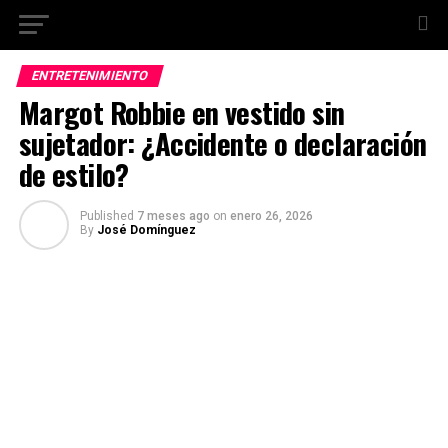
ENTRETENIMIENTO
Margot Robbie en vestido sin
sujetador: ¿Accidente o declaración
de estilo?
Published
7 meses ago
on
enero 26, 2026
By
José Domínguez