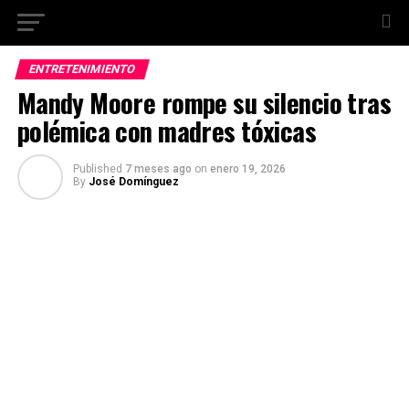
ENTRETENIMIENTO
Mandy Moore rompe su silencio tras
polémica con madres tóxicas
Published
7 meses ago
on
enero 19, 2026
By
José Domínguez