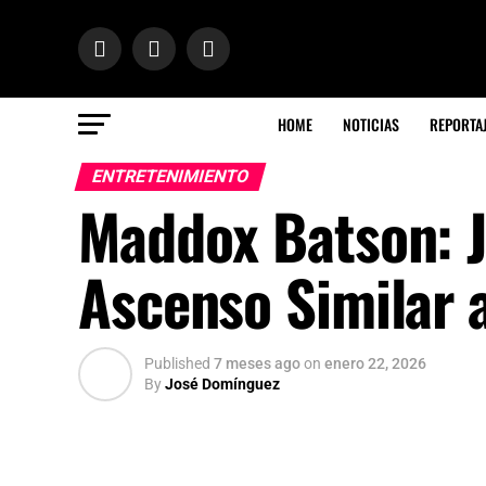
HOME
NOTICIAS
REPORTA
ENTRETENIMIENTO
Maddox Batson: J
Ascenso Similar 
Published
7 meses ago
on
enero 22, 2026
By
José Domínguez