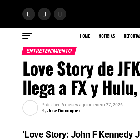
HOME
NOTICIAS
REPORTA
ENTRETENIMIENTO
Love Story de JFK
llega a FX y Hulu,
Published
6 meses ago
on
enero 27, 2026
By
José Domínguez
‘Love Story: John F Kennedy J