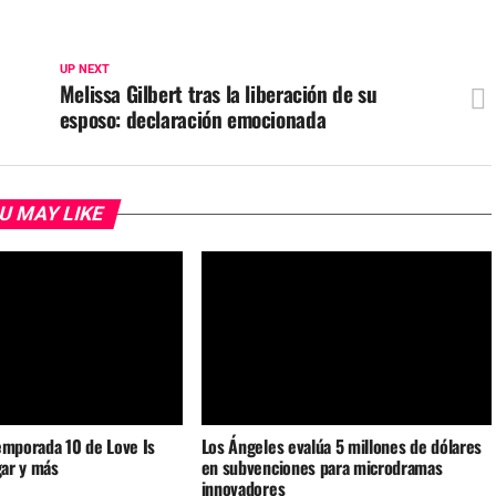
UP NEXT
Melissa Gilbert tras la liberación de su
esposo: declaración emocionada
U MAY LIKE
emporada 10 de Love Is
Los Ángeles evalúa 5 millones de dólares
gar y más
en subvenciones para microdramas
innovadores