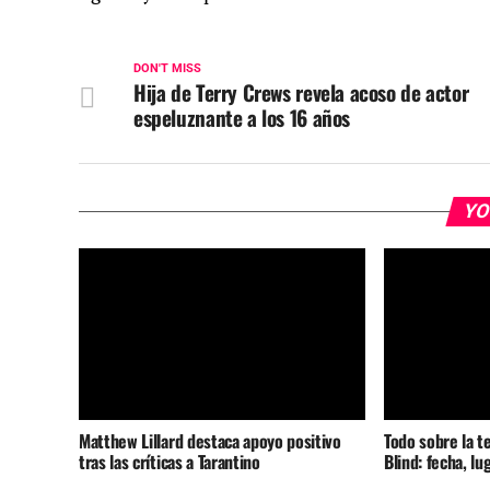
DON'T MISS
Hija de Terry Crews revela acoso de actor
espeluznante a los 16 años
YO
Matthew Lillard destaca apoyo positivo
Todo sobre la t
tras las críticas a Tarantino
Blind: fecha, lu