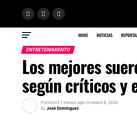
HOME
NOTICIAS
REPORTA
ENTRETENIMIENTO
Los mejores suer
según críticos y 
Published
7 meses ago
on
enero 8, 2026
By
José Domínguez