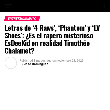
ENTRETENIMIENTO
Letras de ‘4 Raws’, ‘Phantom’ y ‘LV
Shoes’: ¿Es el rapero misterioso
EsDeeKid en realidad Timothée
Chalamet?
Published
8 meses ago
on
noviembre 28, 2025
By
José Domínguez