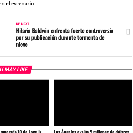
n el escenario.
UP NEXT
Hilaria Baldwin enfrenta fuerte controversia
por su publicación durante tormenta de
nieve
U MAY LIKE
emporada 10 de Love Is
Los Ángeles evalúa 5 millones de dólares