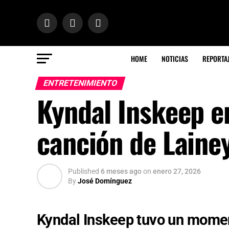
HOME
NOTICIAS
REPORTA
ENTRETENIMIENTO
Kyndal Inskeep e
canción de Laine
Published
6 meses ago
on
enero 27, 2026
By
José Domínguez
Kyndal Inskeep tuvo un momen