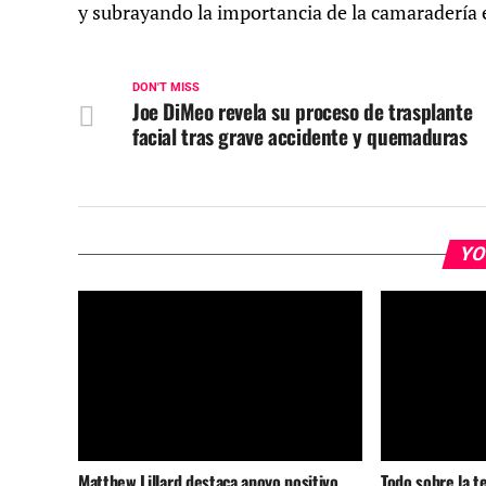
y subrayando la importancia de la camaradería e
DON'T MISS
Joe DiMeo revela su proceso de trasplante
facial tras grave accidente y quemaduras
YO
Matthew Lillard destaca apoyo positivo
Todo sobre la t