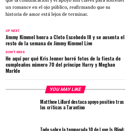
que la comunicación y el apoyo son claves para sostener
un romance en el ojo público, reafirmando que su
historia de amor está lejos de terminar.
UP NEXT
Jimmy Kimmel honra a Cleto Escobedo III y se ausenta el
resto de la semana de Jimmy Kimmel Live
DON'T MISS
He aquí por qué Kris Jenner borró fotos de la fiesta de
cumpleaños número 70 del príncipe Harry y Meghan
Markle
YOU MAY LIKE
Matthew Lillard destaca apoyo positivo tras
las críticas a Tarantino
Todo sobre la temporada 10 de Love Is Blind: