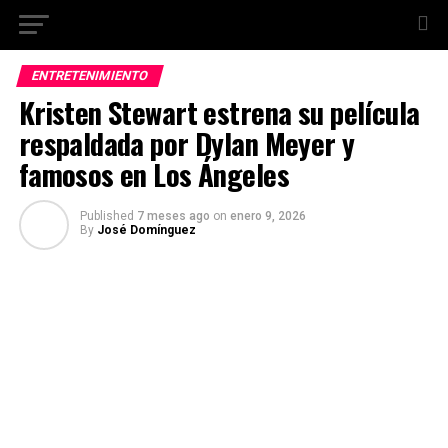
ENTRETENIMIENTO
Kristen Stewart estrena su película
respaldada por Dylan Meyer y
famosos en Los Ángeles
Published
7 meses ago
on
enero 9, 2026
By
José Domínguez