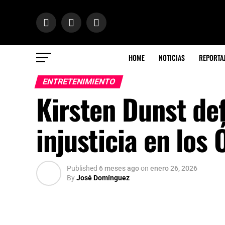
HOME
NOTICIAS
REPORTA
ENTRETENIMIENTO
Kirsten Dunst def
injusticia en los 
Published
6 meses ago
on
enero 26, 2026
By
José Domínguez