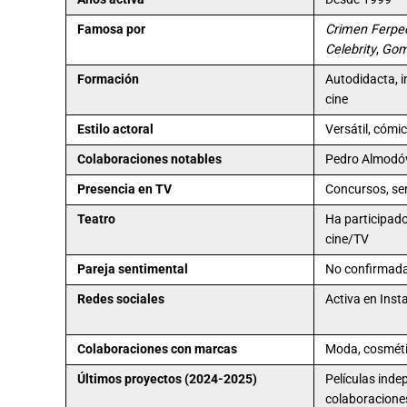
Famosa por
Crimen Ferpe
Celebrity
,
Gom
Formación
Autodidacta, in
cine
Estilo actoral
Versátil, cómi
Colaboraciones notables
Pedro Almodóva
Presencia en TV
Concursos, se
Teatro
Ha participad
cine/TV
Pareja sentimental
No confirmada
Redes sociales
Activa en Inst
Colaboraciones con marcas
Moda, cosméti
Últimos proyectos (2024-2025)
Películas inde
colaboracione