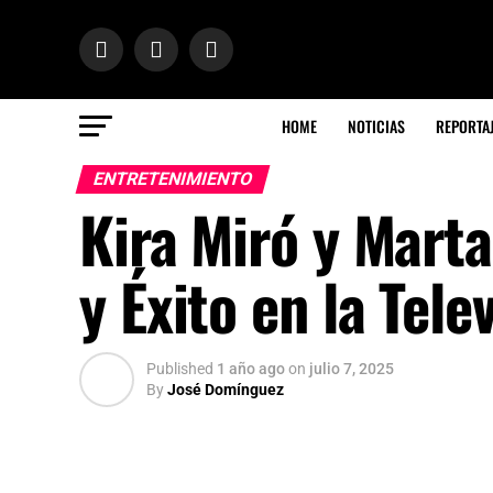
HOME
NOTICIAS
REPORTA
ENTRETENIMIENTO
Kira Miró y Marta
y Éxito en la Tele
Published
1 año ago
on
julio 7, 2025
By
José Domínguez