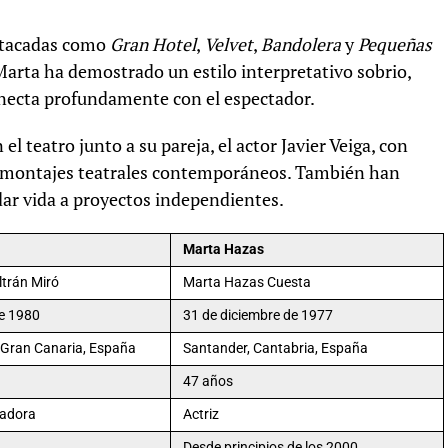
estacadas como
Gran Hotel
,
Velvet
,
Bandolera
y
Pequeñas
Marta ha demostrado un estilo interpretativo sobrio,
necta profundamente con el espectador.
l teatro junto a su pareja, el actor Javier Veiga, con
s montajes teatrales contemporáneos. También han
dar vida a proyectos independientes.
Marta Hazas
ltrán Miró
Marta Hazas Cuesta
e 1980
31 de diciembre de 1977
, Gran Canaria, España
Santander, Cantabria, España
47 años
tadora
Actriz
Desde principios de los 2000