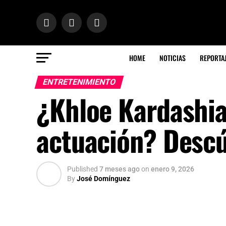
HOME
NOTICIAS
REPORTA
ENTRETENIMIENTO
¿Khloe Kardashia
actuación? Descú
Published
7 meses ago
on
enero 9, 2026
By
José Domínguez