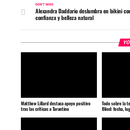
DON'T MISS
Alexandra Daddario deslumbra en bikini co
confianza y belleza natural
YO
Matthew Lillard destaca apoyo positivo
Todo sobre la t
tras las críticas a Tarantino
Blind: fecha, lu