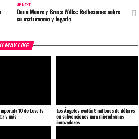
UP NEXT
n
Demi Moore y Bruce Willis: Reflexiones sobre
su matrimonio y legado
U MAY LIKE
emporada 10 de Love Is
Los Ángeles evalúa 5 millones de dólares
gar y más
en subvenciones para microdramas
innovadores