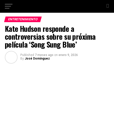
ENTRETENIMIENTO
Kate Hudson responde a
controversias sobre su próxima
película ‘Song Sung Blue’
Published
7 meses ago
on
enero 9, 2026
By
José Domínguez