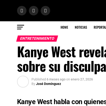
HOME
NOTICIAS
REPORTA
ENTRETENIMIENTO
Kanye West revel
sobre su disculpa
Published
6 meses ago
on
enero 27, 2026
By
José Domínguez
Kanye West habla con quienes