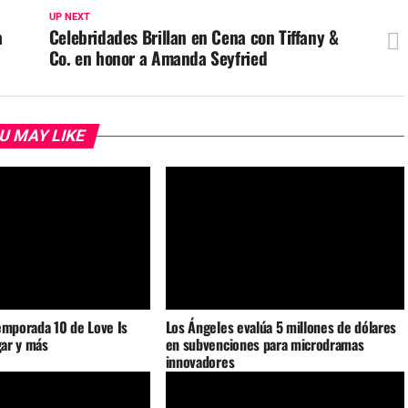
UP NEXT
a
Celebridades Brillan en Cena con Tiffany &
Co. en honor a Amanda Seyfried
U MAY LIKE
emporada 10 de Love Is
Los Ángeles evalúa 5 millones de dólares
gar y más
en subvenciones para microdramas
innovadores