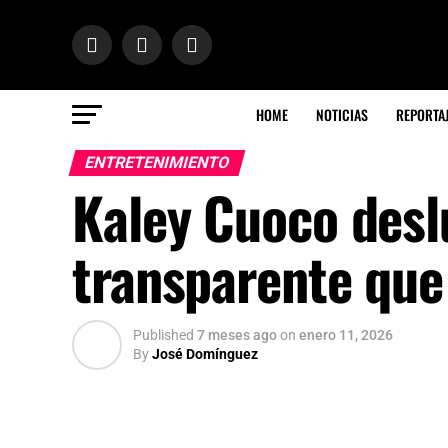
HOME
NOTICIAS
REPORTA
ENTRETENIMIENTO
Kaley Cuoco desl
transparente que 
Published
7 meses ago
on
enero 11, 2026
By
José Domínguez