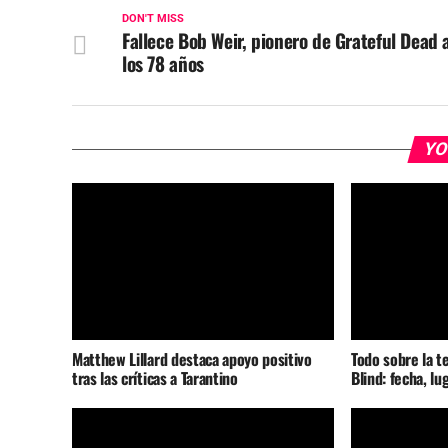
DON'T MISS
Fallece Bob Weir, pionero de Grateful Dead 
los 78 años
YO
Matthew Lillard destaca apoyo positivo
Todo sobre la t
tras las críticas a Tarantino
Blind: fecha, lu