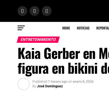
HOME
NOTICIAS
REPORTA
ENTRETENIMIENTO
Kaia Gerber en M
figura en bikini d
Published
7 meses ago
on
enero 8, 2026
By
José Domínguez