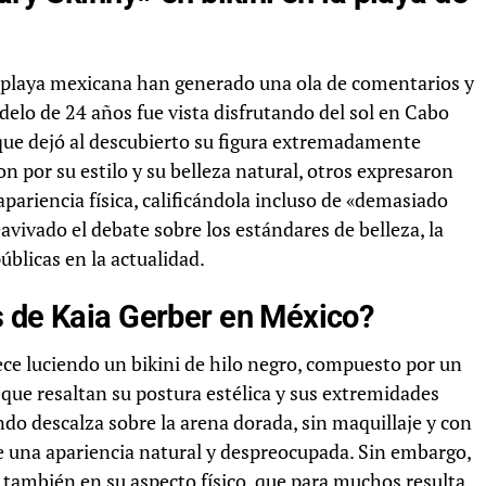
a playa mexicana han generado una ola de comentarios y
delo de 24 años fue vista disfrutando del sol en Cabo
 que dejó al descubierto su figura extremadamente
n por su estilo y su belleza natural, otros expresaron
pariencia física, calificándola incluso de «demasiado
avivado el debate sobre los estándares de belleza, la
úblicas en la actualidad.
s de Kaia Gerber en México?
ece luciendo un bikini de hilo negro, compuesto por un
, que resaltan su postura estélica y sus extremidades
do descalza sobre la arena dorada, sin maquillaje y con
e una apariencia natural y despreocupada. Sin embargo,
o también en su aspecto físico, que para muchos resulta