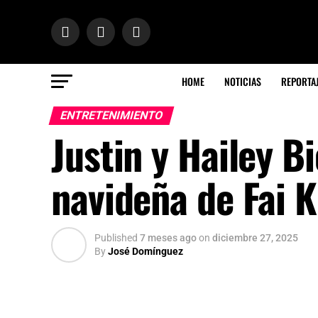
HOME
NOTICIAS
REPORTA
ENTRETENIMIENTO
Justin y Hailey Bi
navideña de Fai 
Published
7 meses ago
on
diciembre 27, 2025
By
José Domínguez