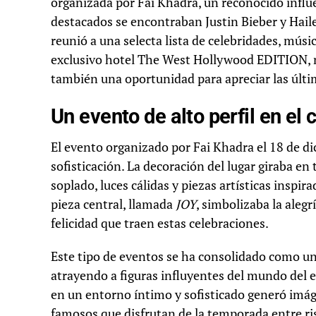
organizada por Fai Khadra, un reconocido influe
destacados se encontraban Justin Bieber y Hai
reunió a una selecta lista de celebridades, músic
exclusivo hotel The West Hollywood EDITION, n
también una oportunidad para apreciar las últi
Un evento de alto perfil en e
El evento organizado por Fai Khadra el 18 de d
sofisticación. La decoración del lugar giraba en
soplado, luces cálidas y piezas artísticas inspi
pieza central, llamada
JOY
, simbolizaba la aleg
felicidad que traen estas celebraciones.
Este tipo de eventos se ha consolidado como u
atrayendo a figuras influyentes del mundo del 
en un entorno íntimo y sofisticado generó imá
famosos que disfrutan de la temporada entre ri