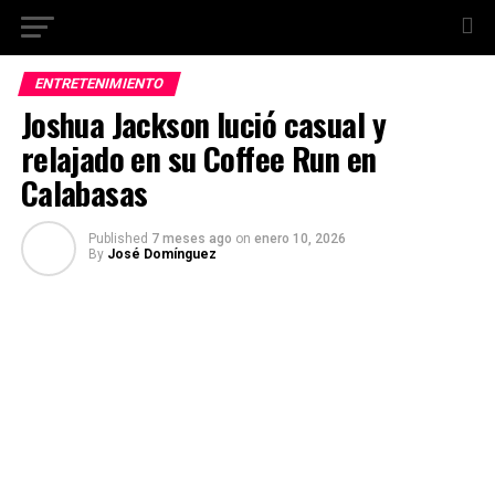
ENTRETENIMIENTO
Joshua Jackson lució casual y
relajado en su Coffee Run en
Calabasas
Published
7 meses ago
on
enero 10, 2026
By
José Domínguez