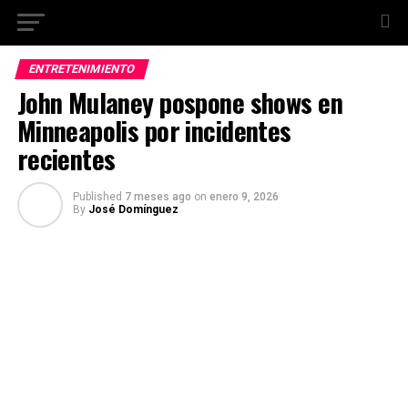
ENTRETENIMIENTO
John Mulaney pospone shows en
Minneapolis por incidentes
recientes
Published
7 meses ago
on
enero 9, 2026
By
José Domínguez