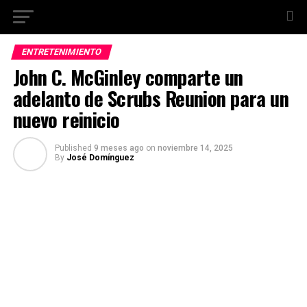
ENTRETENIMIENTO
John C. McGinley comparte un
adelanto de Scrubs Reunion para un
nuevo reinicio
Published
9 meses ago
on
noviembre 14, 2025
By
José Domínguez