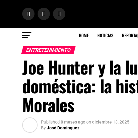
HOME
NOTICIAS
REPORTA
ENTRETENIMIENTO
Joe Hunter y la l
doméstica: la his
Morales
Published
8 meses ago
on
diciembre 13, 2025
By
José Domínguez