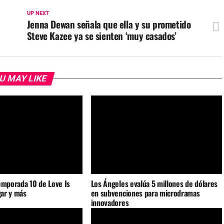
UP NEXT
Jenna Dewan señala que ella y su prometido
Steve Kazee ya se sienten ‘muy casados’
U MAY LIKE
emporada 10 de Love Is
Los Ángeles evalúa 5 millones de dólares
gar y más
en subvenciones para microdramas
innovadores