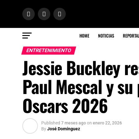
HOME
NOTICIAS
REPORTA
ENTRETENIMIENTO
Jessie Buckley re
Paul Mescal y su
Oscars 2026
Published
7 meses ago
on
enero 22, 2026
By
José Domínguez