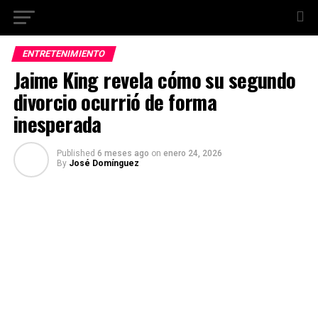
ENTRETENIMIENTO
Jaime King revela cómo su segundo
divorcio ocurrió de forma
inesperada
Published
6 meses ago
on
enero 24, 2026
By
José Domínguez