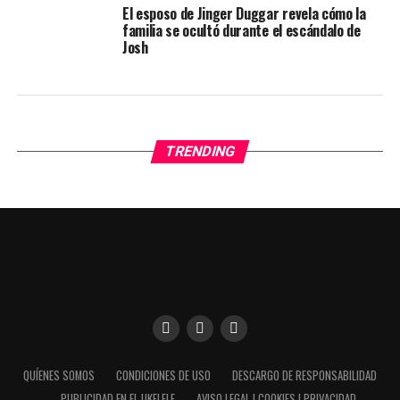
El esposo de Jinger Duggar revela cómo la
familia se ocultó durante el escándalo de
Josh
TRENDING
Utilizamos cookies para darte una mejor experiencia en
QUÍENES SOMOS
CONDICIONES DE USO
DESCARGO DE RESPONSABILIDAD
nuestra web. Puedes informarte sobre qué cookies estamos
PUBLICIDAD EN EL UKELELE
AVISO LEGAL | COOKIES | PRIVACIDAD